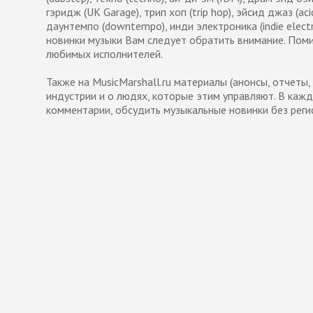
гэридж (UK Garage), трип хоп (trip hop), эйсид джаз (acid
даунтемпо (downtempo), инди электроника (indie electron
новинки музыки Вам следует обратить внимание. Пом
любимых исполнителей.
Также на MusicMarshall.ru материалы (анонсы, отчеты
индустрии и о людях, которые этим управляют. В каж
комментарии, обсудить музыкальные новинки без реги