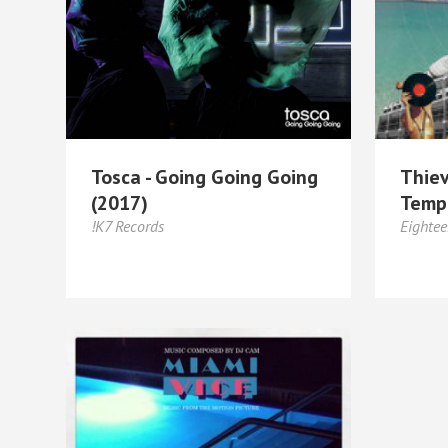
Tosca - Going Going Going
Thiev
(2017)
Templ
!K7 Records
Eightee