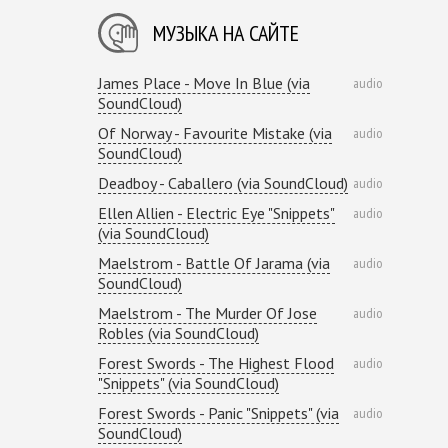
МУЗЫКА НА САЙТЕ
James Place - Move In Blue (via
audio
SoundCloud)
Of Norway - Favourite Mistake (via
audio
SoundCloud)
Deadboy - Caballero (via SoundCloud)
audio
Ellen Allien - Electric Eye "Snippets"
audio
(via SoundCloud)
Maelstrom - Battle Of Jarama (via
audio
SoundCloud)
Maelstrom - The Murder Of Jose
audio
Robles (via SoundCloud)
Forest Swords - The Highest Flood
audio
"Snippets" (via SoundCloud)
Forest Swords - Panic "Snippets" (via
audio
SoundCloud)