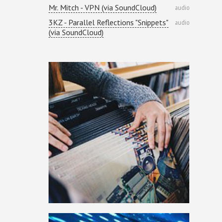
Mr. Mitch - VPN (via SoundCloud)
audio
3KZ - Parallel Reflections "Snippets"
audio
(via SoundCloud)