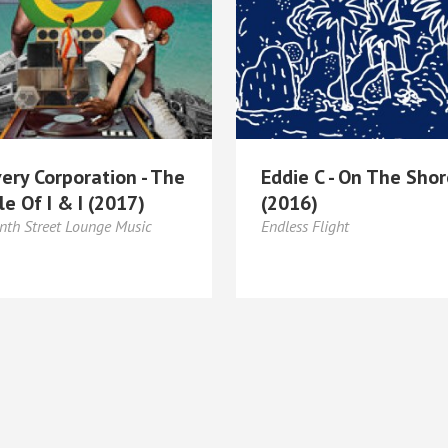
ery Corporation - The
Eddie C - On The Sho
e Of I & I (2017)
(2016)
nth Street Lounge Music
Endless Flight