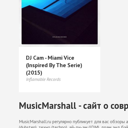
DJ Cam - Miami Vice
(Inspired By The Serie)
(2015)
Inflamable Records
MusicMarshall - сайт о с
MusicMarshall.ru регулярно публикует для вас обзоры 
(dubstep), техно (techno), ай-ди-эм (IDM), драм энд бэй