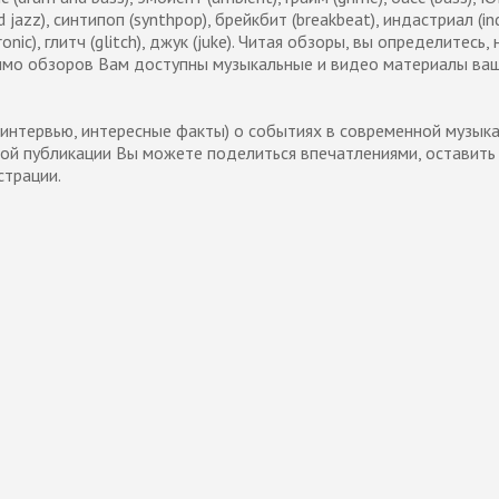
 jazz), синтипоп (synthpop), брейкбит (breakbeat), индастриал (ind
ic), глитч (glitch), джук (juke). Читая обзоры, вы определитесь, 
имо обзоров Вам доступны музыкальные и видео материалы ва
, интервью, интересные факты) о событиях в современной музык
дой публикации Вы можете поделиться впечатлениями, оставить
страции.