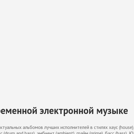
овременной электронной музыке
актуальных альбомов лучших исполнителей в стилях хаус (house)
с (drum and bass), эмбиент (ambient), грайм (grime), басс (bass), 