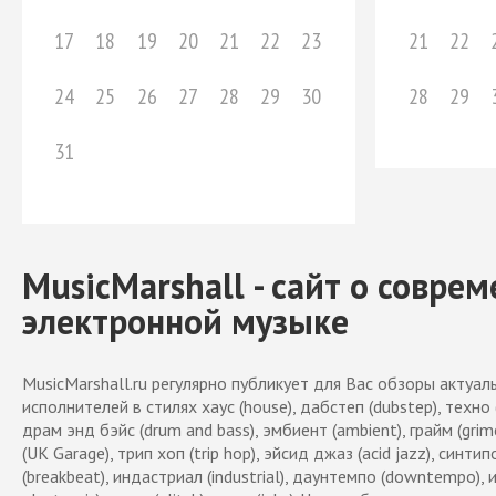
17
18
19
20
21
22
23
21
22
24
25
26
27
28
29
30
28
29
31
MusicMarshall - сайт о совре
электронной музыке
MusicMarshall.ru регулярно публикует для Вас обзоры актуа
исполнителей в стилях хаус (house), дабстеп (dubstep), техно 
драм энд бэйс (drum and bass), эмбиент (ambient), грайм (grim
(UK Garage), трип хоп (trip hop), эйсид джаз (acid jazz), синти
(breakbeat), индастриал (industrial), даунтемпо (downtempo), 